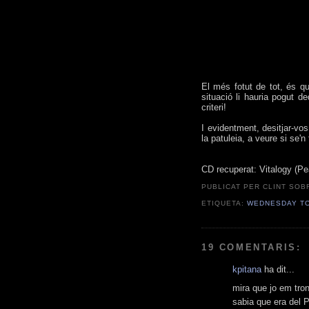
El més fotut de tot, és q
situació li hauria pogut d
criteri!
I evidentment, desitjar-vo
la patuleia, a veure si se'
CD recuperat: Vitalogy (Pe
PUBLICAT PER CLINT
SOB
ETIQUETA:
WEDNESDAY T
19 COMENTARIS:
kpitana
ha dit...
mira que jo em tron
sabia que era del P