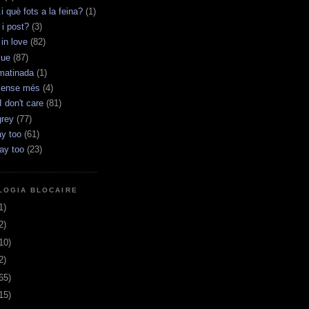
.i què fots a la feina?
(1)
i post?
(3)
 in love
(82)
lue
(87)
matinada
(1)
sense més
(4)
 don't care
(81)
grey
(77)
y too
(61)
ay too
(23)
LOGIA BLOCAIRE
1)
2)
10)
2)
65)
15)