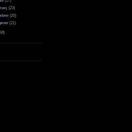
ril
(17)
març
(23)
febrer
(20)
gener
(21)
58)