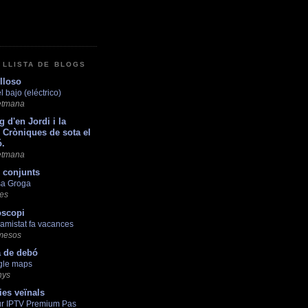
 LLISTA DE BLOGS
lloso
l bajo (eléctrico)
etmana
g d'en Jordi i la
 Cròniques de sota el
.
etmana
s conjunts
sa Groga
es
oscopi
'amistat fa vacances
mesos
a de debó
gle maps
nys
ies veïnals
ur IPTV Premium Pas