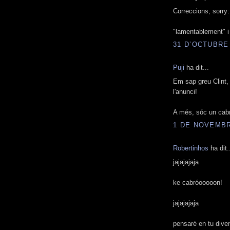
Correccions, sorry:
"lamentablement" i 
31 D’OCTUBRE 
Puji
ha dit...
Em sap greu Clint, 
l'anunci!
A més, sóc un cabr
1 DE NOVEMBRE
Robertinhos
ha dit.
jajajajaja
ke cabróooooon!
jajajajaja
pensaré en tu diven