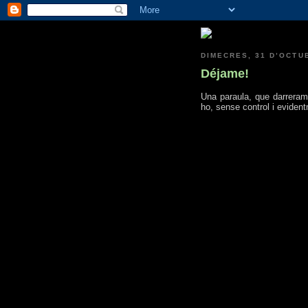
DIMECRES, 31 D’OCTU
Déjame!
Una paraula, que darreram
ho, sense control i eviden