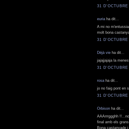
31 D’OCTUBRE 
euria
ha dit...
A mi no m'entussi
molt bona castanyada
31 D’OCTUBRE 
Déjà vie
ha dit...
jajajjajaja la mene
31 D’OCTUBRE 
rosa
ha dit...
jo no faig pont en 
31 D’OCTUBRE 
Orbison
ha dit...
AAArrrggghh !!...no
final amb els grans
Bona castanyade i 