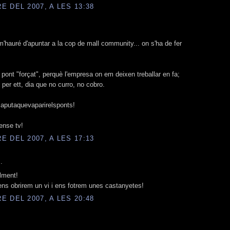
 DEL 2007, A LES 13:38
'hauré d'apuntar a la cop de mall community... on s'ha de fer
 pont "forçat", perquè l'empresa on em deixen treballar en fa;
per ett, dia que no curro, no cobro.
aputaquevaparirelsponts!
ense tv!
 DEL 2007, A LES 17:13
.
lment!
ens obrirem un vi i ens fotrem unes castanyetes!
 DEL 2007, A LES 20:48