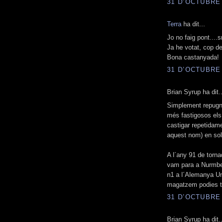
31 D’OCTUBRE 
Terra
ha dit...
Jo no faig pont....sn
Ja he votat, cop de
Bona castanyada!
31 D’OCTUBRE 
Brian Syrup ha dit..
Simplement repugna
més fastigosos els
castigar repetidame
aquest nom) en soli
A l´any 91 de torn
vam para a Nurmber
n1 a l´Alemanya Un
magatzem podies tro
31 D’OCTUBRE 
Brian Syrup ha dit..