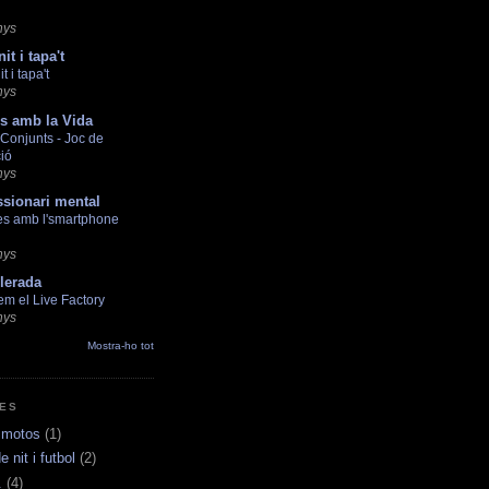
nys
it i tapa't
t i tapa't
nys
s amb la Vida
 Conjunts - Joc de
ió
nys
ssionari mental
es amb l'smartphone
nys
lerada
em el Live Factory
nys
Mostra-ho tot
TES
 motos
(1)
 nit i futbol
(2)
.
(4)