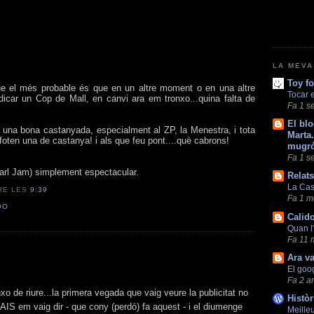
LA MEVA
Toy fo
ue el més probable és que en un altre moment o en una altre
Tocar e
edicar un Cop de Mall, en canvi ara em tronxo...quina falta de
Fa 1 s
El blo
s una bona castanyada, especialment al ZP, la Menestra, i tota
Marta.
n foten una de castanya! i als que feu pont....què cabrons!
mugró
Fa 1 s
arl Jam) simplement espectacular.
Relat
La Ca
RE LES
9:39
Fa 1 m
OO
Calid
Quan l
Fa 11 
Ara v
El goo
Fa 2 a
xo de riure...la primera vegada que vaig veure la publicitat no
Històr
AIS em vaig dir - que cony (perdó) fa aquest - i el diumenge
Meille