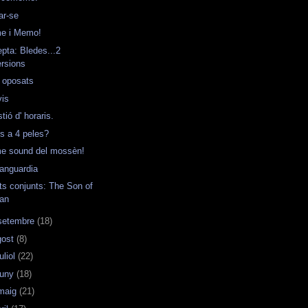
ar-se
e i Memo!
pta: Bledes...2
ersions
 oposats
vis
tió d' horaris.
s a 4 peles?
e sound del mossèn!
anguardia
ts conjunts: The Son of
an
setembre
(18)
gost
(8)
uliol
(22)
juny
(18)
maig
(21)