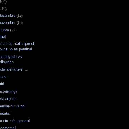
164)
219)
desembre
(16)
novembre
(13)
ctubre
(22)
ame!
i fa sol ..calla que el
olina no es pentina!
astanyada vs.
alloween
der de la tele ...
esca...
it!
nstorming?
st any sí!
nsar-hi i ja ric!
uetats!
la diu més grossa!
icomeme!