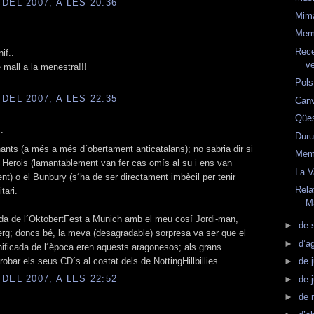
DEL 2007, A LES 20:36
Mim
Mem
Rece
if..
v
 mall a la menestra!!!
Pols
DEL 2007, A LES 22:35
Can
Qües
.
Duru
nts (a més a més d´obertament anticatalans); no sabria dir si
Mem
 Herois (lamantablement van fer cas omís al su i ens van
La V
nt) o el Bunbury (s´ha de ser directament imbècil per tenir
Rela
tari.
M
ada de l´OktobertFest a Munich amb el meu cosí Jordi-man,
►
de 
g; doncs bé, la meva (desagradable) sorpresa va ser que el
►
d’a
ificada de l´època eren aquests aragonesos; als grans
bar els seus CD´s al costat dels de NottingHillbillies.
►
de j
DEL 2007, A LES 22:52
►
de 
►
de 
.