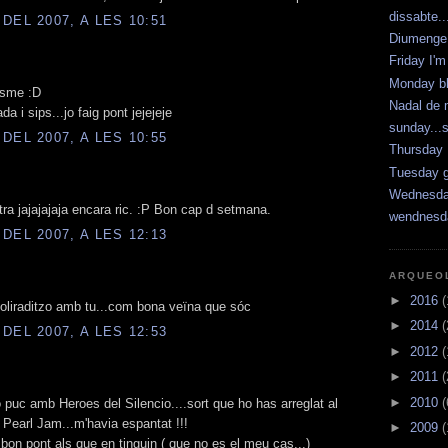
dissabte..
DEL 2007, A LES 10:51
Diumenge 
Friday I'm
Monday b
asme :D
Nadal de 
 i sips...jo faig pont jejejeje
sunday...
DEL 2007, A LES 10:55
Thursday I
Tuesday 
Wednesda
stra jajajajaja encara ric. :P Bon cap d setmana.
wendnesd
DEL 2007, A LES 12:13
ARQUEO
►
2016
(
soliraditzo amb tu...com bona veïna que sóc
►
2014
(
DEL 2007, A LES 12:53
►
2012
(
►
2011
(
►
2010
(
 puc amb Heroes del Silencio....sort que ho has arreglat al
 Pearl Jam...m'havia espantat !!!
►
2009
(
bon pont als que en tinguin ( que no es el meu cas...)