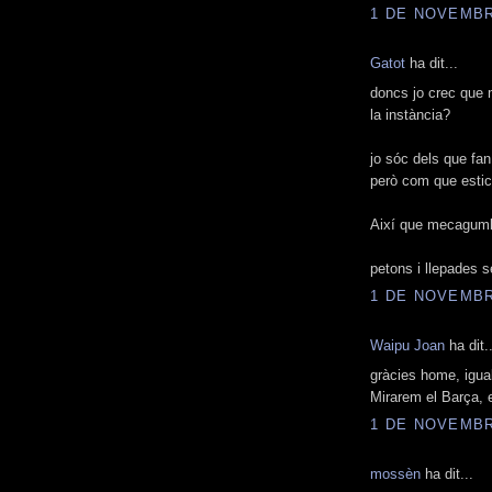
1 DE NOVEMBRE
Gatot
ha dit...
doncs jo crec que m
la instància?
jo sóc dels que fan
però com que estic 
Així que mecaguml
petons i llepades s
1 DE NOVEMBRE
Waipu Joan
ha dit..
gràcies home, igua
Mirarem el Barça, 
1 DE NOVEMBRE
mossèn
ha dit...