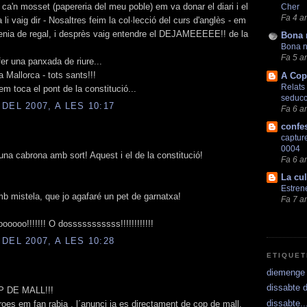
a'n mosset (papereria del meu poble) em va donar el diari i el
Cher
Fa 4 a
 li vaig dir - Nosaltres feim la col·lecció del curs d'anglès - em
enia de regal, i desprès vaig entendre el DEJAMEEEEE!! de la
Bona n
Bona ni
Fa 5 a
fer una panxada de riure...
Mallorca - tots sants!!!
A Cop
Relats
em toca el pont de la constitució...
seducc
DEL 2007, A LES 10:17
Fa 6 a
confe
captur
0004
na cabrona amb sort! Aquest i el de la constitució!
Fa 6 a
La cul
Estren
mb mistela, que jo agafaré un pet de garnatxa!
Fa 7 a
oooo!!!!!!! O dosssssssssss!!!!!!!!!!!!
DEL 2007, A LES 10:28
ETIQUE
diemenge
dissabte de
 DE MALL!!!
dissabte..
roes em fan rabia , l´anunci ja es directament de cop de mall.