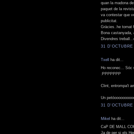
quan la madona de c
paquet de la revista
va contestar que v
publicitat.
Gràcies..he tornat 
Bona castanyada, a 
Divendres treball...
31 D’OCTUBRE 
Txell
ha dit...
Ho reconec... Sóc u
:PPPPPPP
Clint, entrompa't a
Un petóooooooooooo
31 D’OCTUBRE 
Mikel
ha dit...
CaP DE MALL COP
Ja de per si els He