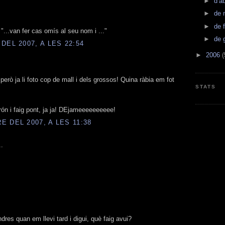
►
d’ab
►
de 
►
de 
"...van fer cas omís al seu nom i ..."
►
de 
DEL 2007, A LES 22:54
►
2006
(
però ja li foto cop de mall i dels grossos! Quina ràbia em fot
STATS
ón i faig pont, ja ja! DEjameeeeeeeeee!
 DEL 2007, A LES 11:38
..
dres quan em llevi tard i digui, què faig avui?