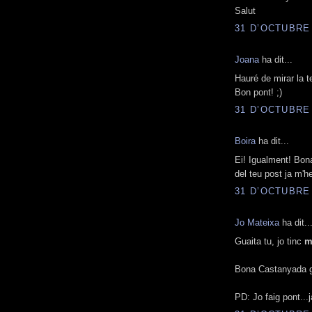
Salut
31 D’OCTUBRE 
Joana
ha dit...
Hauré de mirar la te
Bon pont! ;)
31 D’OCTUBRE 
Boira
ha dit...
Ei! Igualment! Bona
del teu post ja m'h
31 D’OCTUBRE 
Jo Mateixa
ha dit..
Guaita tu, jo tinc
m
Bona Castanyada g
PD: Jo faig pont...