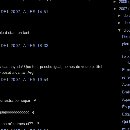
►
2008
(
▼
2007
(
DEL 2007, A LES 14:51
►
de 
►
de 
▼
d’o
le d etant en tant....
Déj
plou 
DEL 2007, A LES 18:33
m
La c
H
 castanyada! Que fort, jo estic igual, només de veure el títol
El po
e posat a cantar. Argh!
refr
DEL 2007, A LES 19:54
Avorr
Brai
.
Aque
enestra
per sopar :-P
És pe
uapooooooooooo :-)
Etiq
Qui 
ja no m'estimes oi?? :-P
mus