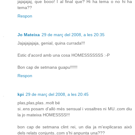
jajajajaj, que booo! I al final que? Hi ha tema o no hi ha
tema??
Respon
Jo Mateixa
29 de març del 2008, a les 20:35
Jajajajajaja, genial, quina currada!!!
Estic d'acord amb una cosa HOMESSSSSSS :-P
Bon cap de setmana guapu!!!!!!
Respon
kpi
29 de març del 2008, a les 20:45
plas,plas,plas..molt bé
si..ens posam d'allò més sensual i vosaltres ni MU..com diu
la jo mateixa HOMESSSS!!!
bon cap de setmana clint rei, un dia ja m'explicaras això
dels relats conjunts..com s'hi anpunta una???