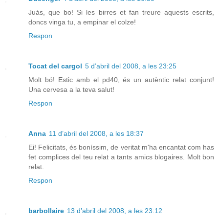
Juàs, que bo! Si les birres et fan treure aquests escrits,
doncs vinga tu, a empinar el colze!
Respon
Tocat del cargol
5 d’abril del 2008, a les 23:25
Molt bó! Estic amb el pd40, és un autèntic relat conjunt!
Una cervesa a la teva salut!
Respon
Anna
11 d’abril del 2008, a les 18:37
Ei! Felicitats, és boníssim, de veritat m'ha encantat com has
fet complices del teu relat a tants amics blogaires. Molt bon
relat.
Respon
barbollaire
13 d’abril del 2008, a les 23:12