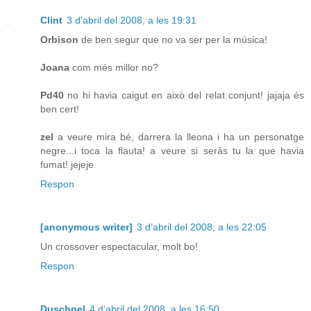
Clint
3 d’abril del 2008, a les 19:31
Orbison
de ben segur que no va ser per la música!
Joana
com més millor no?
Pd40
no hi havia caigut en això del relat conjunt! jajaja és
ben cert!
zel
a veure mira bé, darrera la lleona i ha un personatge
negre...i toca la flauta! a veure si seràs tu la que havia
fumat! jejeje
Respon
[anonymous writer]
3 d’abril del 2008, a les 22:05
Un crossover espectacular, molt bo!
Respon
Duschgel
4 d’abril del 2008, a les 16:50