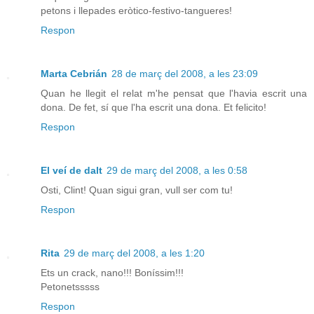
petons i llepades eròtico-festivo-tangueres!
Respon
Marta Cebrián
28 de març del 2008, a les 23:09
Quan he llegit el relat m'he pensat que l'havia escrit una
dona. De fet, sí que l'ha escrit una dona. Et felicito!
Respon
El veí de dalt
29 de març del 2008, a les 0:58
Osti, Clint! Quan sigui gran, vull ser com tu!
Respon
Rita
29 de març del 2008, a les 1:20
Ets un crack, nano!!! Boníssim!!!
Petonetsssss
Respon