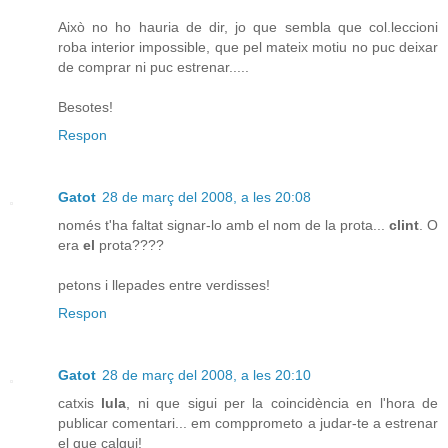
Això no ho hauria de dir, jo que sembla que col.leccioni
roba interior impossible, que pel mateix motiu no puc deixar
de comprar ni puc estrenar.....
Besotes!
Respon
Gatot
28 de març del 2008, a les 20:08
només t'ha faltat signar-lo amb el nom de la prota...
clint
. O
era
el
prota????
petons i llepades entre verdisses!
Respon
Gatot
28 de març del 2008, a les 20:10
catxis
lula
, ni que sigui per la coincidència en l'hora de
publicar comentari... em compprometo a judar-te a estrenar
el que calgui!