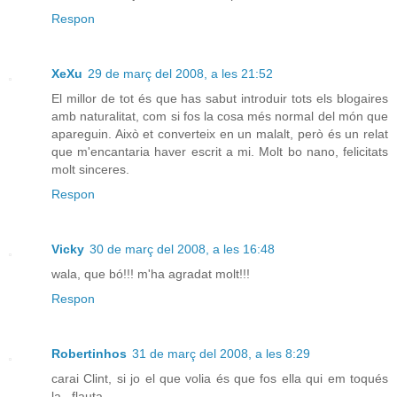
Respon
XeXu
29 de març del 2008, a les 21:52
El millor de tot és que has sabut introduir tots els blogaires
amb naturalitat, com si fos la cosa més normal del món que
apareguin. Això et converteix en un malalt, però és un relat
que m'encantaria haver escrit a mi. Molt bo nano, felicitats
molt sinceres.
Respon
Vicky
30 de març del 2008, a les 16:48
wala, que bó!!! m'ha agradat molt!!!
Respon
Robertinhos
31 de març del 2008, a les 8:29
carai Clint, si jo el que volia és que fos ella qui em toqués
la...flauta.