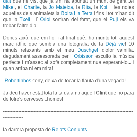
dalt
que he vist que ja s'hi ha apuntat un munt de gent...el
Mikel
, el
Charlie
, la
Jo Mateixa
, la
Rita
, la
Kpi
, i les noies
aquelles dels animalets la
Boira i la Terra
i fins i tot m'han dit
que la
Txell
i l'
Oriol
sortiran del forat, que el
Puji
els va
trobar l'altre dia!
Doncs això, que em lio, i al final què...ho munto tot, aquest
marc idílic que sembla una fotografia de la
Déjà vie
! 10
minuts relaxants amb el meu
Duschgel
d'olor vainilla,
degudament assessorada per l'
Orbisson
escullo la música
perfecte i m'assec al sofà completament nua esperant-lo... i
quan arriba ni em mira!
-
Robertinhos
cony, deixa de tocar la flauta d'una vegada!
Ja deu haver estat tota la tarda amb aquell
Clint
que no para
de fotre's cerveses...homes!
-------------------------------------------------------------------------------------
-------------
la darrera proposta de
Relats Conjunts