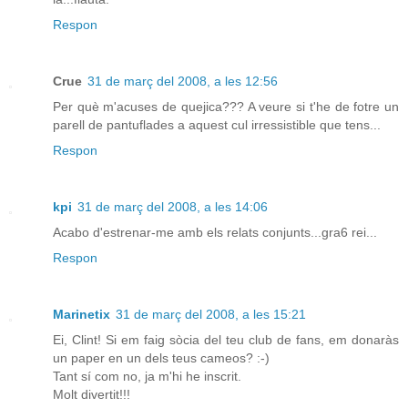
Respon
Crue
31 de març del 2008, a les 12:56
Per què m'acuses de quejica??? A veure si t'he de fotre un
parell de pantuflades a aquest cul irressistible que tens...
Respon
kpi
31 de març del 2008, a les 14:06
Acabo d'estrenar-me amb els relats conjunts...gra6 rei...
Respon
Marinetix
31 de març del 2008, a les 15:21
Ei, Clint! Si em faig sòcia del teu club de fans, em donaràs
un paper en un dels teus cameos? :-)
Tant sí com no, ja m'hi he inscrit.
Molt divertit!!!