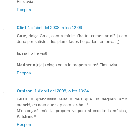
Fins aviat.
Respon
Clint
1 d’abril del 2008, a les 12:09
Crue
, dolça Crue, com a mínim t'ha fet comentar oi? ja em
dono per satisfet...les plantufades ho parlem en privat ;)
kpi
ja ho he vist!
Marinetix
jajaja vinga va, a la propera surts! Fins aviat!
Respon
Orbison
1 d’abril del 2008, a les 13:34
Guau !!! grandíssim relat !! dels que un segueix amb
atenció, es nota que sap com fer-ho !!!
M'esforçarè més la propera vegade al escollir la música,
Katchiiiis !!!
Respon