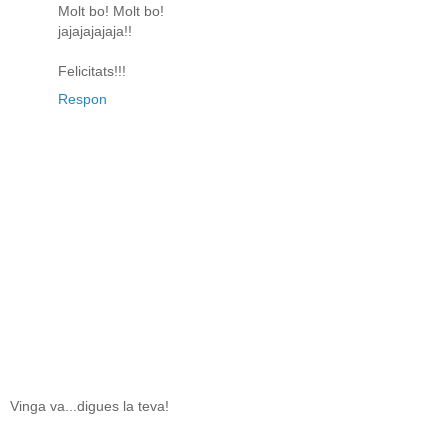
Molt bo! Molt bo!
jajajajajaja!!
Felicitats!!!
Respon
Vinga va...digues la teva!