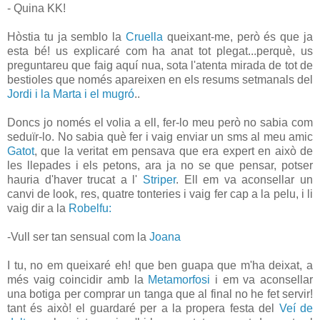
- Quina KK!
Hòstia tu ja semblo la
Cruella
queixant-me, però és que ja
esta bé! us explicaré com ha anat tot plegat...perquè, us
preguntareu que faig aquí nua, sota l'atenta mirada de tot de
bestioles que només apareixen en els resums setmanals del
Jordi i la Marta i el mugró
..
Doncs jo només el volia a ell, fer-lo meu però no sabia com
seduïr-lo. No sabia què fer i vaig enviar un sms al meu amic
Gatot
, que la veritat em pensava que era expert en això de
les llepades i els petons, ara ja no se que pensar, potser
hauria d'haver trucat a l'
Striper
. Ell em va aconsellar un
canvi de look, res, quatre tonteries i vaig fer cap a la pelu, i li
vaig dir a la
Robelfu:
-Vull ser tan sensual com la
Joana
I tu, no em queixaré eh! que ben guapa que m'ha deixat, a
més vaig coincidir amb la
Metamorfosi
i em va aconsellar
una botiga per comprar un tanga que al final no he fet servir!
tant és això! el guardaré per a la propera festa del
Veí de