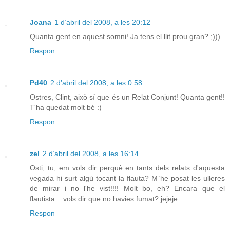
Joana
1 d’abril del 2008, a les 20:12
Quanta gent en aquest somni! Ja tens el llit prou gran? ;)))
Respon
Pd40
2 d’abril del 2008, a les 0:58
Ostres, Clint, això sí que és un Relat Conjunt! Quanta gent!!
T'ha quedat molt bé :)
Respon
zel
2 d’abril del 2008, a les 16:14
Osti, tu, em vols dir perquè en tants dels relats d'aquesta
vegada hi surt algú tocant la flauta? M`he posat les ulleres
de mirar i no l'he vist!!!! Molt bo, eh? Encara que el
flautista....vols dir que no havies fumat? jejeje
Respon